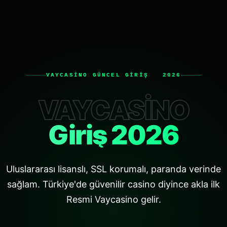
VAYCASINO GÜNCEL GIRIŞ 2026
VAYCASİNO
Giriş 2026
Uluslararası lisanslı, SSL korumalı, paranda verinde
sağlam. Türkiye'de güvenilir casino diyince akla ilk
Resmi Vaycasino gelir.