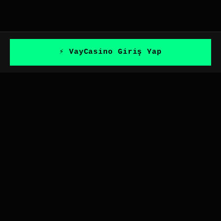
⚡ VayCasino Giriş Yap
KAYDIR
CASINO GIRIŞ
VAYCASINO GÜNCEL GIRIŞ
VAYCASI
Ana Sayfa
/
VayCasino Giriş
/
VayCasino Güncel 2026
VAYCASINO HAKKINDA