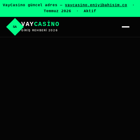
VayCasino güncel adres —
vaycasino.eniyibahisim.co
·
Temmuz 2026 · Aktif
VAY
CASİNO
SA
GIRIŞ REHBERI 2026